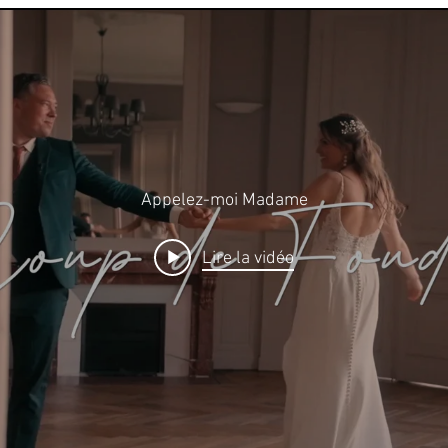
Appelez-moi Madame
Lire la vidéo