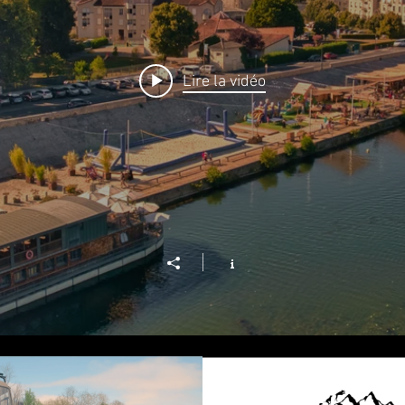
Lire la vidéo