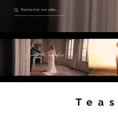
Search videos
Coup De Foudre - Lydie & Sebastien
BULLE
Lire la vidéo
Teas