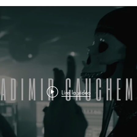
Lire la vidéo