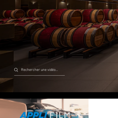
Search videos