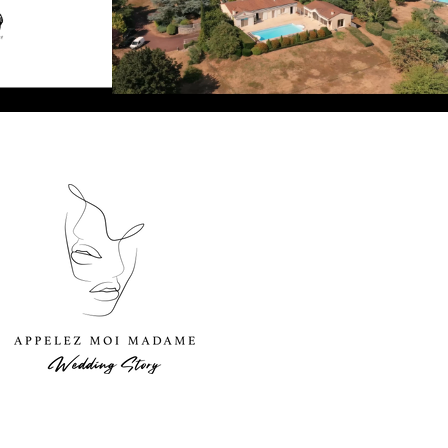
 BPA
SHOOTING IMMOBILIER 2025
Lire la vidéo
M