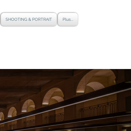
SHOOTING & PORTRAIT
Plus...