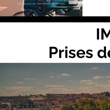
APPLIFILM - ALPINE 110R
DOG
Lire la vidéo
I
Prises 